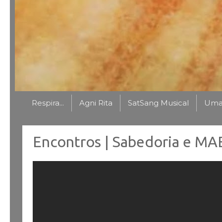
Respira...
Agni Rita
SatSang Musical
Uma 
Encontros | Sabedoria e MAE