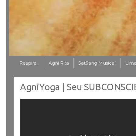
Respira...
Agni Rita
SatSang Musical
Uma 
AgniYoga | Seu SUBCONSCI