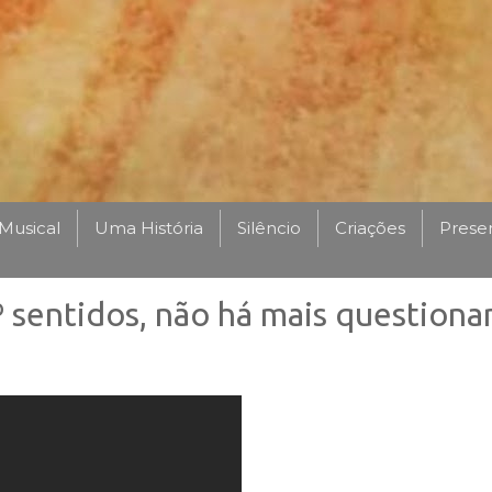
Musical
Uma História
Silêncio
Criações
Prese
º sentidos, não há mais question