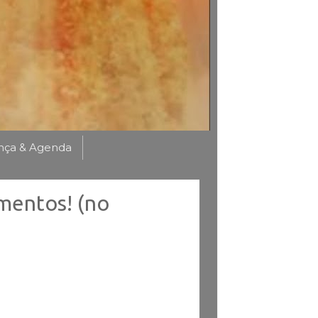
nça & Agenda
amentos! (no