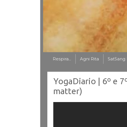
Respira...
Agni Rita
SatSang 
YogaDiario | 6º e 7
matter)