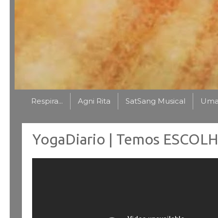
Respira...
Agni Rita
SatSang Musical
Uma 
YogaDiario | Temos ESCOL