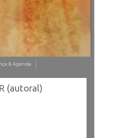
nça & Agenda
 (autoral)