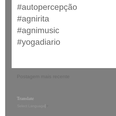
#autopercepção
#agnirita
#agnimusic
#yogadiario
Postagem mais recente
Translate
Select Language
▼