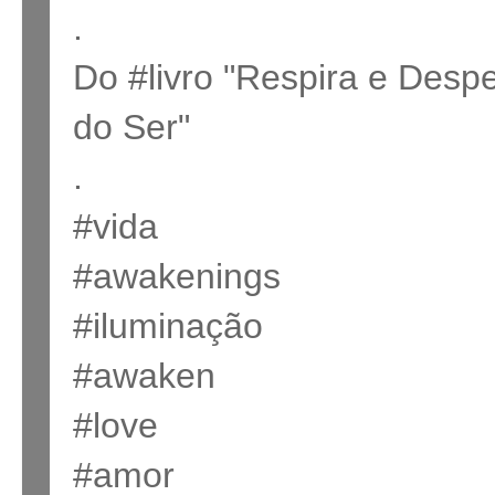
.
Do #livro "Respira e Despe
do Ser"
.
#vida
#awakenings
#iluminação
#awaken
#love
#amor