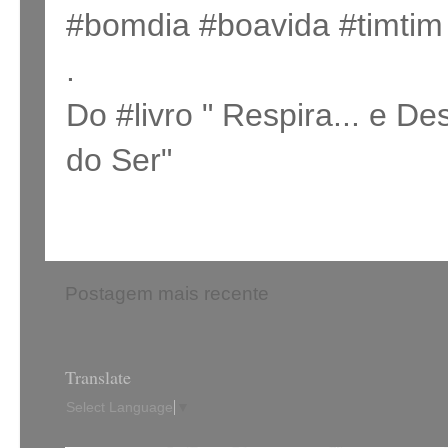
#bomdia #boavida #timtim
.
Do #livro " Respira... e D
do Ser"
Postagem mais recente
Translate
Select Language
▼