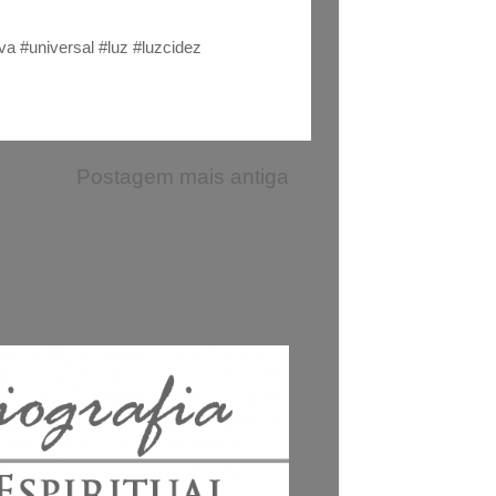
a #universal #luz #luzcidez
Postagem mais antiga