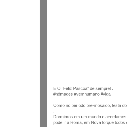
E O "Feliz Páscoa" de sempre! .
#nômades #vemhumano #vida
.
Como no período pré-mosaico, festa d
.
Dormimos em um mundo e acordamos em 
pode ir a Roma, em Nova Iorque todos 