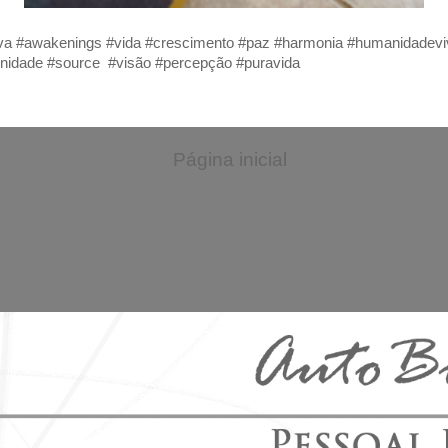
eviva #awakenings #vida #crescimento #paz #harmonia #humanidadeviv
nidade #source #visão #percepção #puravida
Página inicial