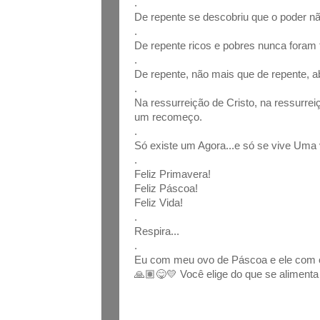
.
De repente se descobriu que o poder não
.
De repente ricos e pobres nunca foram t
.
De repente, não mais que de repente, a
.
Na ressurreição de Cristo, na ressurre
um recomeço.
.
Só existe um Agora...e só se vive Uma
.
Feliz Primavera!
Feliz Páscoa!
Feliz Vida!
.
Respira...
.
Eu com meu ovo de Páscoa e ele com o
🙏🏽😋💛 Você elige do que se aliment