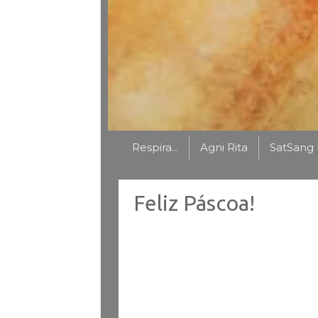
Respira...
Agni Rita
SatSang 
Feliz Páscoa!