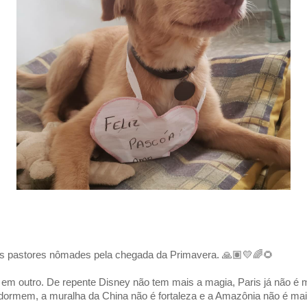
os pastores nômades pela chegada da Primavera. 🙏🏽💛🌈🌻
outro. De repente Disney não tem mais a magia, Paris já não é 
dormem, a muralha da China não é fortaleza e a Amazônia não é ma