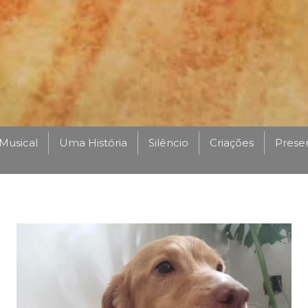
Musical
Uma História
Silêncio
Criações
Prese