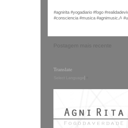
#agnirita #yogadiario #fogo #realidad
#consciencia #musica #agnimusic🎶 #u
Postagem mais recente
Translate
Select Language
▼