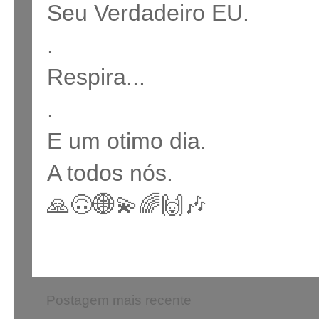
Seu Verdadeiro EU.
.
Respira...
.
E um otimo dia.
A todos nós.
🙏🙃🌐💫🌈🙌🎶
Postagem mais recente