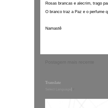
Rosas brancas e alecrim, trago par
O branco traz a Paz e o perfume q
Namastê
Postagem mais recente
Translate
Select Language
▼