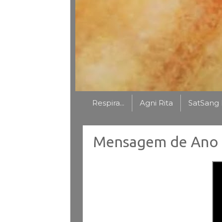
Respira...
Agni Rita
SatSang 
Mensagem de Ano 