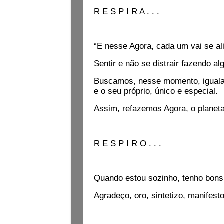
R E S P I R A . . .
“E nesse Agora, cada um vai se al
Sentir e não se distrair fazendo al
Buscamos, nesse momento, igualar o
e o seu próprio, único e especial.
Assim, refazemos Agora, o planeta
R E S P I R O . . .
Quando estou sozinho, tenho bons 
Agradeço, oro, sintetizo, manifesto