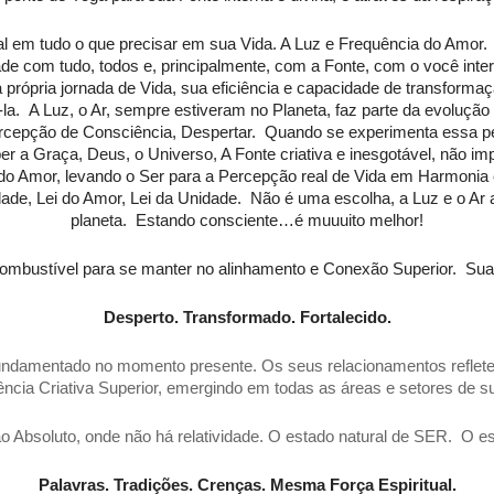
ual em tudo o que precisar em sua Vida. A Luz e Frequência do Amor
e com tudo, todos e, principalmente, com a Fonte, com o você interi
própria jornada de Vida, sua eficiência e capacidade de transformaç
-la. A Luz, o Ar, sempre estiveram no Planeta, faz parte da evoluç
a Percepção de Consciência, Despertar. Quando se experimenta essa 
er a Graça, Deus, o Universo, A Fonte criativa e inesgotável, não 
 do Amor, levando o Ser para a Percepção real de Vida em Harmonia 
vidade, Lei do Amor, Lei da Unidade. Não é uma escolha, a Luz e o Ar
planeta. Estando consciente…é muuuito melhor!
ombustível para se manter no alinhamento e Conexão Superior. Sua 
Desperto. Transformado. Fortalecido.
undamentado no momento presente. Os seus relacionamentos refle
ncia Criativa Superior, emergindo em todas as áreas e setores de su
ao Absoluto, onde não há relatividade. O estado natural de SER. O es
Palavras. Tradições. Crenças. Mesma Força Espiritual.