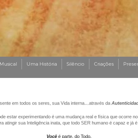
Musical
Uma História
Silêncio
Criações
Prese
esente em todos os seres, sua Vida interna…através da
Autenticida
 estar experimentando é uma mudança real e física que ocorre no c
ra atingir sua Inteligência inata, que todo SER humano é capaz e já 
Você
é parte, do Todo.