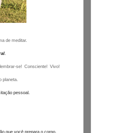
ma de meditar.
al
.
lembrar-se! Consciente! Vivo!
 planeta.
itação pessoal.
ção que você prepara o corpo.