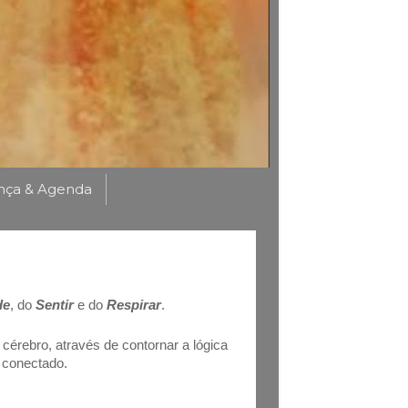
nça & Agenda
de
, do
Sentir
e do
Respirar
.
érebro, através de contornar a lógica
é conectado.