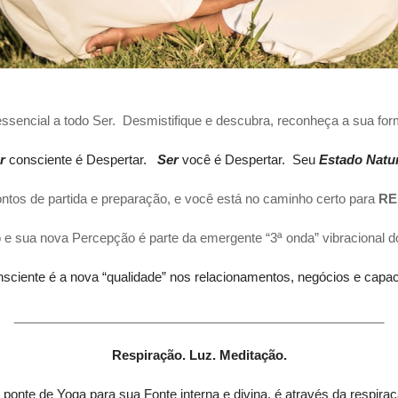
ssencial a todo Ser. Desmistifique e descubra, reconheça a sua for
r
consciente é Despertar.
Ser
você é Despertar. Seu
Estado Natur
ntos de partida e preparação, e você está no caminho certo para
RE
o e sua nova Percepção é parte da emergente “3ª onda” vibracional do
sciente é a nova “qualidade” nos relacionamentos, negócios e capac
____________________________________________________
Respiração. Luz. Meditação.
 ponte de Yoga para sua Fonte interna e divina, é através da respira