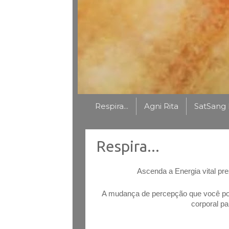
Respira...
Agni Rita
SatSang 
Respira...
Ascenda a Energia vital pr
A mudança de percepção que você pode
corporal pa